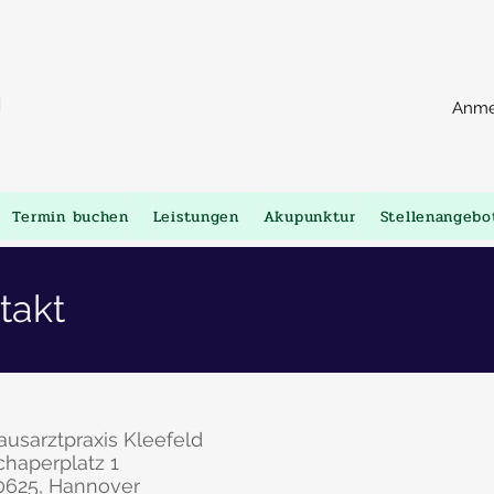
d
Anme
Termin buchen
Leistungen
Akupunktur
Stellenangebo
takt
ausarztpraxis Kleefeld
chaperplatz 1
0625, Hannover