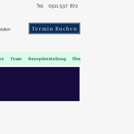
Tel: 0511 537 872
Termin Buchen
lden
te
Team
Rezeptbestellung
Überweisungsbestellung
V