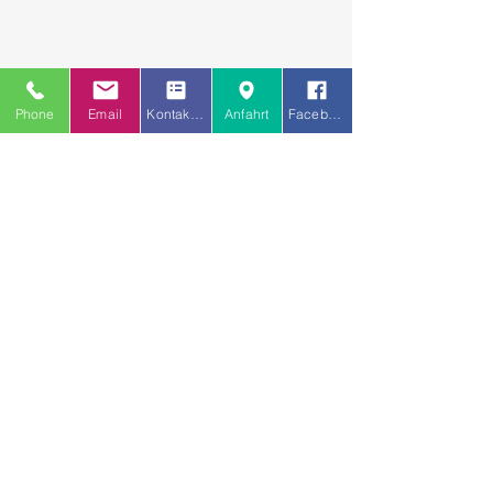
Phone
Email
Kontakt uns
Anfahrt
Facebook
© 202o Hausarztpraxis Kleefeld